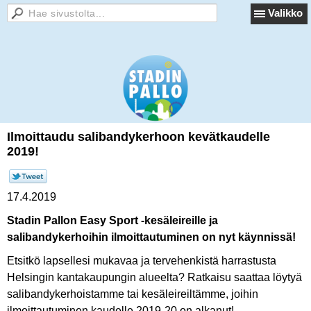
Valikko
Ilmoittaudu salibandykerhoon kevätkaudelle
2019!
17.4.2019
Stadin Pallon Easy Sport -kesäleireille ja
salibandykerhoihin ilmoittautuminen on nyt käynnissä!
Etsitkö lapsellesi mukavaa ja tervehenkistä harrastusta
Helsingin kantakaupungin alueelta? Ratkaisu saattaa löytyä
salibandykerhoistamme tai kesäleireiltämme, joihin
ilmoittautuminen kaudelle 2019-20 on alkanut!