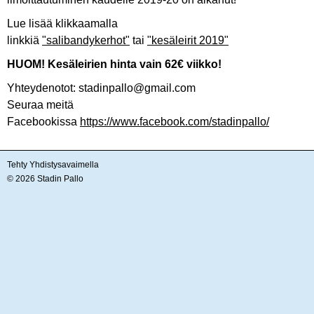
Lue lisää klikkaamalla
linkkiä
"salibandykerhot"
tai
"kesäleirit 2019"
HUOM! Kesäleirien hinta vain 62€ viikko!
Yhteydenotot: stadinpallo@gmail.com
Seuraa meitä
Facebookissa
https://www.facebook.com/stadinpallo/
Tehty Yhdistysavaimella
©
2026 Stadin Pallo