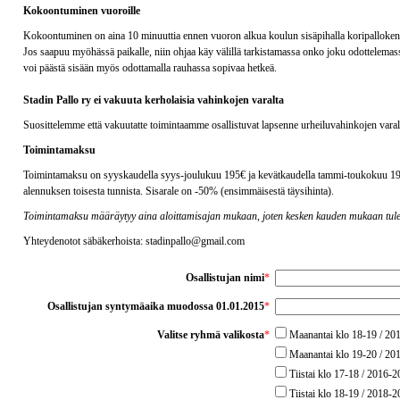
Kokoontuminen vuoroille
Kokoontuminen on aina 10 minuuttia ennen vuoron alkua koulun sisäpihalla koripallokentä
Jos saapuu myöhässä paikalle, niin ohjaa käy välillä tarkistamassa onko joku odottelemass
voi päästä sisään myös odottamalla rauhassa sopivaa hetkeä.
Stadin Pallo ry ei vakuuta kerholaisia vahinkojen varalta
Suosittelemme että vakuutatte toimintaamme osallistuvat lapsenne urheiluvahinkojen vara
Toimintamaksu
Toimintamaksu on syyskaudella syys-joulukuu 195€ ja kevätkaudella tammi-toukokuu 195€
alennuksen toisesta tunnista. Sisarale on -50% (ensimmäisestä täysihinta).
Toimintamaksu määräytyy aina aloittamisajan mukaan, joten kesken kauden mukaan tulev
Yhteydenotot säbäkerhoista: stadinpallo@gmail.com
Osallistujan nimi
*
Osallistujan syntymäaika muodossa 01.01.2015
*
Valitse ryhmä valikosta
*
Maanantai klo 18-19 / 20
Maanantai klo 19-20 / 20
Tiistai klo 17-18 / 2016-
Tiistai klo 18-19 / 2018-