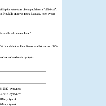
ltä päin katsottuna oikeanpuoleisessa "välikössä".
a. Koululla on myös muita käyttäjiä, joten ovesta
lta omalla vakuutuksellanne!
. Kahdelle tunnille viikossa osallistuva saa -50 %
at saavat maksusta hyvitystä!
18-2020 -syntyneet
13-2016 -syntyneet
2018 -syntyneet
2020 -syntyneet