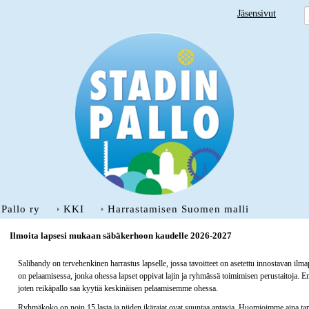
Jäsensivut
 Pallo ry
KKI
Harrastamisen Suomen malli
Ilmoita lapsesi mukaan säbäkerhoon kaudelle 2026-2027
Salibandy on tervehenkinen harrastus lapselle, jossa tavoitteet on asetettu innostavan il
on pelaamisessa, jonka ohessa lapset oppivat lajin ja ryhmässä toimimisen perustaitoja. Em
joten reikäpallo saa kyytiä keskinäisen pelaamisemme ohessa.
Ryhmäkoko on noin 15 lasta ja niiden ikärajat ovat suuntaa antavia. Huomioimme aina tar