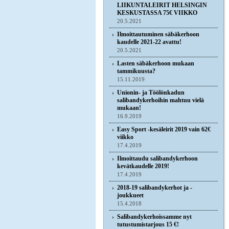
LIIKUNTALEIRIT HELSINGIN
KESKUSTASSA 75€ VIIKKO
20.5.2021
Ilmoittautuminen säbäkerhoon
kaudelle 2021-22 avattu!
20.5.2021
Lasten säbäkerhoon mukaan
tammikuusta?
15.11.2019
Unionin- ja Töölönkadun
salibandykerhoihin mahtuu vielä
mukaan!
16.9.2019
Easy Sport -kesäleirit 2019 vain 62€
viikko
17.4.2019
Ilmoittaudu salibandykerhoon
kevätkaudelle 2019!
17.4.2019
2018-19 salibandykerhot ja -
joukkueet
15.4.2018
Salibandykerhoissamme nyt
tutustumistarjous 15 €!