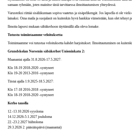
samaan ryhmään, joten mainitse tästä tarvittaessa ilmoittautumisen yhteydessä.
Varusteiksi riittää sisäliikuntaan sopiva vaatetus ja sisäpelikengät. Jos lapsella ei ole vielä
lainaksi. Oma maila ja suojalasit on kuitenkin hyvä hankkia viimeistään, kun olet tehnyt p
Ilmoita lapsesi mukaan säbäkerhoon täyttämällä alla oleva lomake.
Tutustu toimintaamme veloituksetta
Toimintaamme voi tutustua veloituksetta kahdet harjoitukset. Ilmoittautuminen on kuitenki
Grundskolan Norsenin säbäkerhot Unioninkatu 2:
Maanantai ajalla 31.8.2026-17.5.2027:
Klo
18-19 2018-2020 -syntyneet
Klo
19-20 2013-2016 -syntyneet
Tiistai ajalla 1.9.2025-18.5.2027:
Klo
17-18 2016-2018
-syntyneet
Klo
18-19 2018-2020
-syntyneet
Kerho tauolla
12.-13.10.2026 syysloma
14.12.2026-5.1.2027 joululoma
22.-23.2.2027 hiihtoloma
29.3.2026 2. pääsiäispäivä (maanantai)