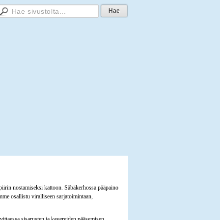
mapiirin nostamiseksi kattoon. Säbäkerhossa pääpaino
me osallistu viralliseen sarjatoimintaan,
vittaessa sisarusten ja kavereiden pääsemisen